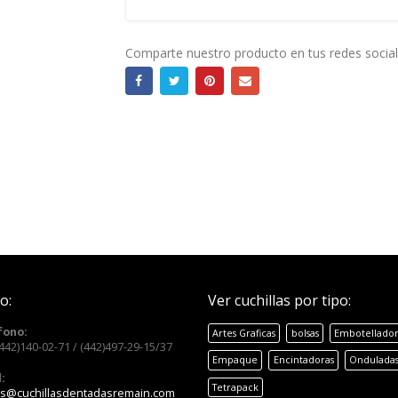
Comparte nuestro producto en tus redes social
o:
Ver cuchillas por tipo:
fono:
Artes Graficas
bolsas
Embotellador
(442)140-02-71 / (442)497-29-15/37
Empaque
Encintadoras
Ondulada
:
Tetrapack
as@cuchillasdentadasremain.com