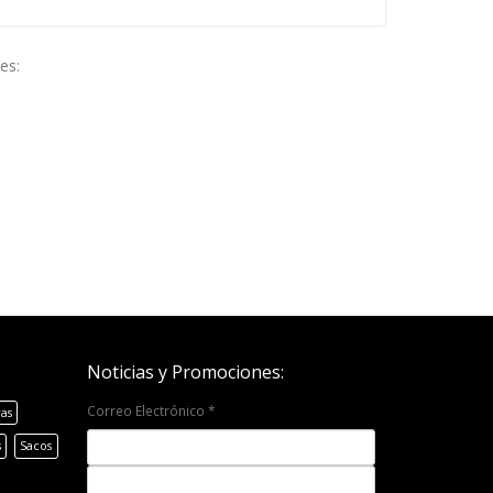
es:
Noticias y Promociones:
Correo Electrónico
*
as
s
Sacos