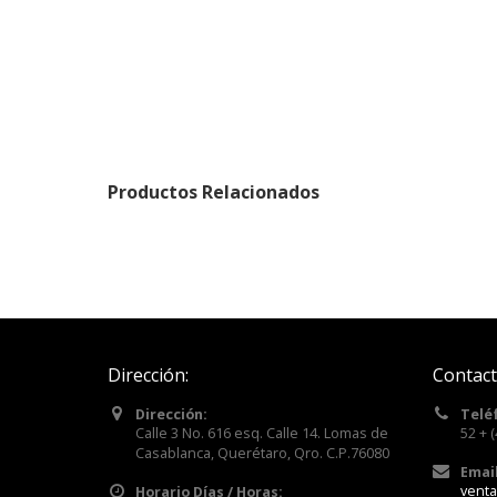
Productos Relacionados
Dirección:
Contact
Dirección:
Telé
Calle 3 No. 616 esq. Calle 14. Lomas de
52 + 
Casablanca, Querétaro, Qro. C.P.76080
Email
vent
Horario Días / Horas: