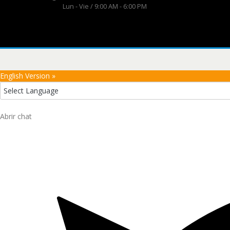
Lun - Vie / 9:00 AM - 6:00 PM
English Version »
Abrir chat