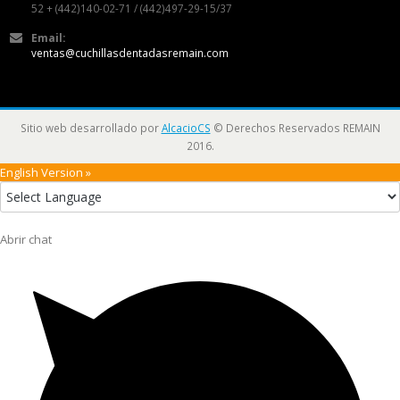
52 + (442)140-02-71 / (442)497-29-15/37
Email:
ventas@cuchillasdentadasremain.com
Sitio web desarrollado por
AlcacioCS
© Derechos Reservados REMAIN
2016.
English Version »
Abrir chat