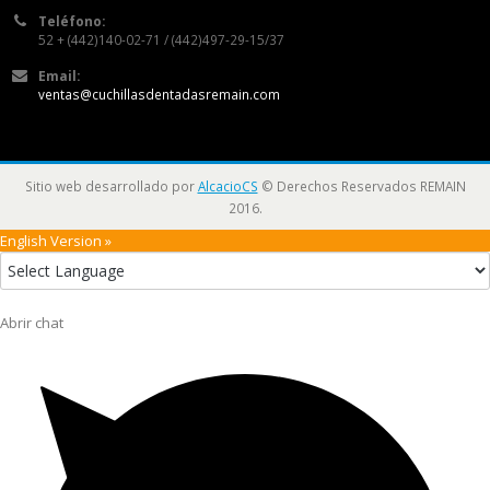
Teléfono:
52 + (442)140-02-71 / (442)497-29-15/37
Email:
ventas@cuchillasdentadasremain.com
Sitio web desarrollado por
AlcacioCS
© Derechos Reservados REMAIN
2016.
English Version »
Abrir chat