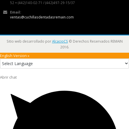
52 + (442)140-02-71 / (442)497-29-15/37
Email:
ventas@cuchillasdentadasremain.com
Sitio web desarrollado por
AlcacioCS
© Derechos Reservados REMAIN
2016.
English Version »
Abrir chat