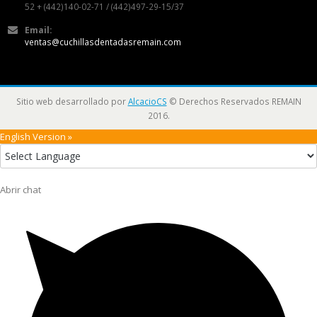
52 + (442)140-02-71 / (442)497-29-15/37
Email:
ventas@cuchillasdentadasremain.com
Sitio web desarrollado por
AlcacioCS
© Derechos Reservados REMAIN
2016.
English Version »
Abrir chat